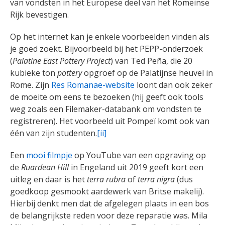
van vondsten in het Europese deel van het Romeinse
Rijk bevestigen.
Op het internet kan je enkele voorbeelden vinden als
je goed zoekt. Bijvoorbeeld bij het PEPP-onderzoek
(
Palatine East Pottery Project
) van Ted Peña, die 20
kubieke ton
pottery
opgroef op de Palatijnse heuvel in
Rome. Zijn
Res Romanae-website
loont dan ook zeker
de moeite om eens te bezoeken (hij geeft ook tools
weg zoals een Filemaker-databank om vondsten te
registreren). Het voorbeeld uit Pompeï komt ook van
één van zijn studenten.
[ii]
Een
mooi filmpje
op YouTube van een opgraving op
de
Ruardean Hill
in Engeland uit 2019 geeft kort een
uitleg en daar is het
terra rubra
of
terra nigra
(dus
goedkoop gesmookt aardewerk van Britse makelij).
Hierbij denkt men dat de afgelegen plaats in een bos
de belangrijkste reden voor deze reparatie was. Mila