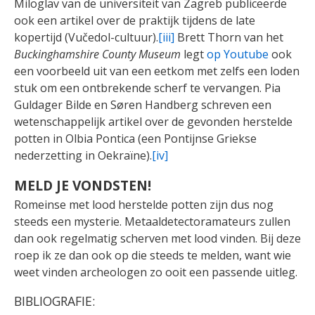
Miloglav van de universiteit van Zagreb publiceerde
ook een artikel over de praktijk tijdens de late
kopertijd (Vučedol-cultuur).
[iii]
Brett Thorn van het
Buckinghamshire County Museum
legt
op Youtube
ook
een voorbeeld uit van een eetkom met zelfs een loden
stuk om een ontbrekende scherf te vervangen.
Pia
Guldager Bilde en Søren Handberg schreven een
wetenschappelijk artikel over de gevonden herstelde
potten in Olbia Pontica (een Pontijnse Griekse
nederzetting in Oekraïne).
[iv]
MELD JE VONDSTEN!
Romeinse met lood herstelde potten zijn dus nog
steeds een mysterie. Metaaldetectoramateurs zullen
dan ook regelmatig scherven met lood vinden. Bij deze
roep ik ze dan ook op die steeds te melden, want wie
weet vinden archeologen zo ooit een passende uitleg.
BIBLIOGRAFIE: