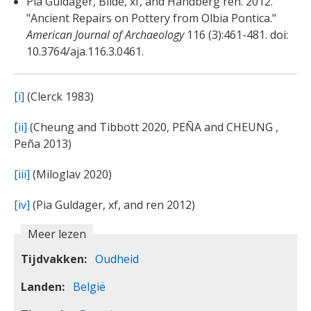
Pia Guldager, Bilde, xf, and Handberg ren. 2012.
"Ancient Repairs on Pottery from Olbia Pontica."
American Journal of Archaeology
116 (3):461-481. doi:
10.3764/aja.116.3.0461.
[i]
(Clerck 1983)
[ii]
(Cheung and Tibbott 2020, PEÑA and CHEUNG ,
Peña 2013)
[iii]
(Miloglav 2020)
[iv]
(Pia Guldager, xf, and ren 2012)
Meer lezen
Tijdvakken
Oudheid
Landen
België