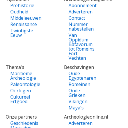
Prehistorie
Abonnement
Oudheid
Adverteren
Middeleeuwen
Contact
Renaissance
Nummer
nabestellen
Twintigste
Eeuw
Van
Oppidum
Batavorum
tot Romeins
Fort
Vechten
Thema's
Beschavingen
Maritieme
Oude
Archeologie
Egyptenaren
Paleontologie
Romeinen
Oorlogen
Oude
Grieken
Cultureel
Erfgoed
Vikingen
Maya's
Onze partners
Archeologieonline.nl
Geschiedenis
Adverteren
Magazine