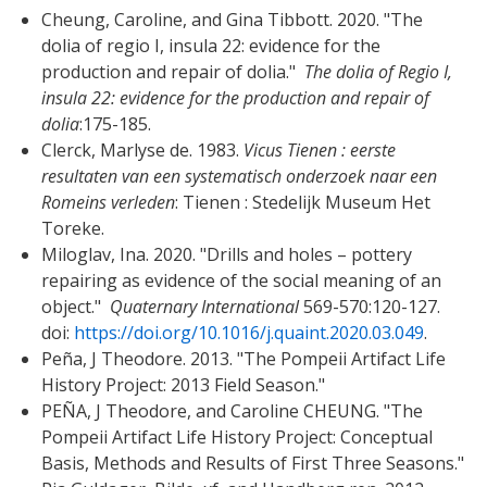
Cheung, Caroline, and Gina Tibbott. 2020. "The
dolia of regio I, insula 22: evidence for the
production and repair of dolia."
The dolia of Regio I,
insula 22: evidence for the production and repair of
dolia
:175-185.
Clerck, Marlyse de. 1983.
Vicus Tienen : eerste
resultaten van een systematisch onderzoek naar een
Romeins verleden
: Tienen : Stedelijk Museum Het
Toreke.
Miloglav, Ina. 2020. "Drills and holes – pottery
repairing as evidence of the social meaning of an
object."
Quaternary International
569-570:120-127.
doi:
https://doi.org/10.1016/j.quaint.2020.03.049
.
Peña, J Theodore. 2013. "The Pompeii Artifact Life
History Project: 2013 Field Season."
PEÑA, J Theodore, and Caroline CHEUNG. "The
Pompeii Artifact Life History Project: Conceptual
Basis, Methods and Results of First Three Seasons."