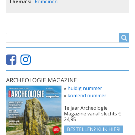
Thema's
Romeinen
ZOEKVELD
Search
ARCHEOLOGIE MAGAZINE
»
huidig nummer
»
komend nummer
1e jaar Archeologie
Magazine vanaf slechts €
24,95
BESTELLEN? KLIK HIER!