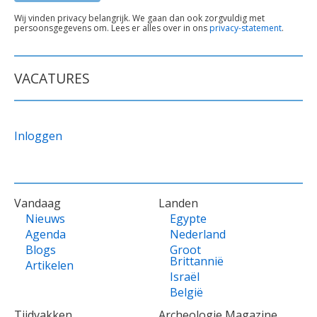
TEKST
Wij vinden privacy belangrijk. We gaan dan ook zorgvuldig met
persoonsgegevens om. Lees er alles over in ons
privacy-statement
.
ONDER
FORMULIER
VACATURES
Inloggen
VOET
Vandaag
Landen
Nieuws
Egypte
Agenda
Nederland
Blogs
Groot
Brittannië
Artikelen
Israël
België
Tijdvakken
Archeologie Magazine