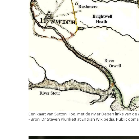
Een kaart van Sutton Hoo, met de rivier Deben links van de
Dr Steven Plunkett at English Wikipedia, Public dom