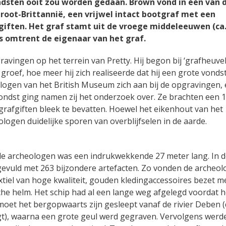
ndsten ooit zou worden gedaan. Brown vond in één van 
root-Brittannië, een vrijwel intact bootgraf met een
iften. Het graf stamt uit de vroege middeleeuwen (ca
s omtrent de eigenaar van het graf.
ingen op het terrein van Pretty. Hij begon bij ‘grafheuvel 
 groef, hoe meer hij zich realiseerde dat hij een grote vondst
ogen van het British Museum zich aan bij de opgravingen,
ondst ging namen zij het onderzoek over. Ze brachten een 1
 grafgiften bleek te bevatten. Hoewel het eikenhout van het
ogen duidelijke sporen van overblijfselen in de aarde.
e archeologen was een indrukwekkende 27 meter lang. In d
gevuld met 263 bijzondere artefacten. Zo vonden de archeo
xtiel van hoge kwaliteit, gouden kledingaccessoires bezet m
sche helm. Het schip had al een lange weg afgelegd voordat h
oet het bergopwaarts zijn gesleept vanaf de rivier Deben (
igt), waarna een grote geul werd gegraven. Vervolgens werd