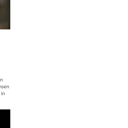
en
ensen
 in