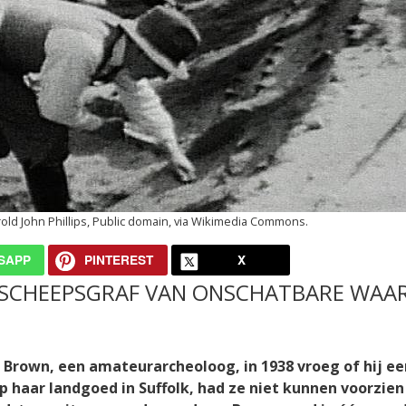
old John Phillips, Public domain, via Wikimedia Commons.
SAPP
PINTEREST
X
 SCHEEPSGRAF VAN ONSCHATBARE WAA
l Brown, een amateurarcheoloog, in 1938 vroeg of hij ee
p haar landgoed in Suffolk, had ze niet kunnen voorzien