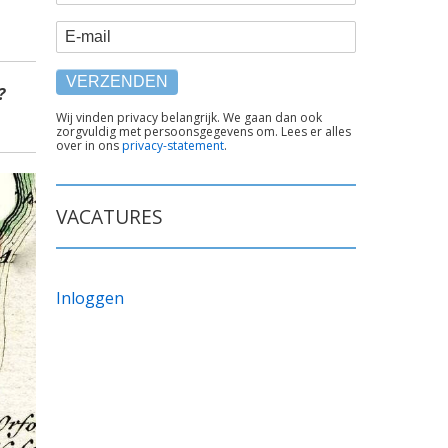
E-mail
?
TEKST
Wij vinden privacy belangrijk. We gaan dan ook
zorgvuldig met persoonsgegevens om. Lees er alles
ONDER
over in ons
privacy-statement
.
FORMULIER
VACATURES
Inloggen