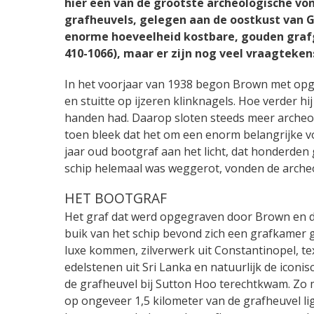
hier een van de grootste archeologische vo
grafheuvels, gelegen aan de oostkust van G
enorme hoeveelheid kostbare, gouden grafg
410-1066), maar er zijn nog veel vraagteken
In het voorjaar van 1938 begon Brown met opgrav
en stuitte op ijzeren klinknagels. Hoe verder hij
handen had. Daarop sloten steeds meer archeol
toen bleek dat het om een enorm belangrijke v
jaar oud bootgraf aan het licht, dat honderden
schip helemaal was weggerot, vonden de archeol
HET BOOTGRAF
Het graf dat werd opgegraven door Brown en d
buik van het schip bevond zich een grafkamer 
luxe kommen, zilverwerk uit Constantinopel, te
edelstenen uit Sri Lanka en natuurlijk de iconi
de grafheuvel bij Sutton Hoo terechtkwam. Zo m
op ongeveer 1,5 kilometer van de grafheuvel l