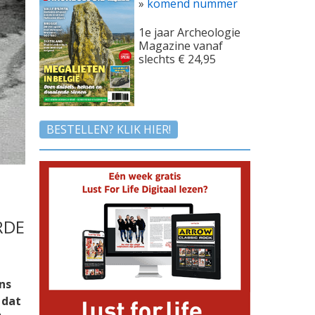
»
komend nummer
1e jaar Archeologie
Magazine vanaf
slechts € 24,95
BESTELLEN? KLIK HIER!
RDE
ns
 dat