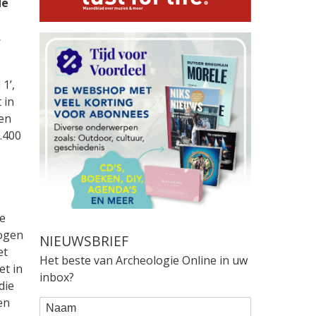
de
.
1’,
 in
 en
.400
e
logen
NIEUWSBRIEF
et
Het beste van Archeologie Online in uw
et in
inbox?
die
en
WEBFORM
Naam