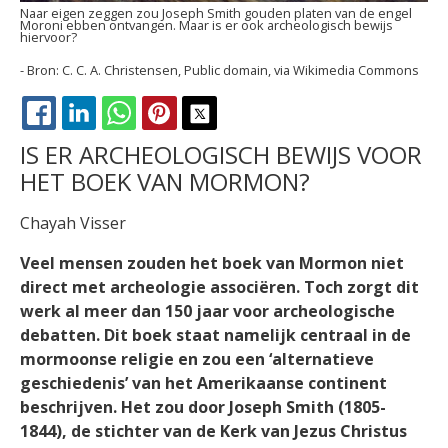
Naar eigen zeggen zou Joseph Smith gouden platen van de engel
Moroni ebben ontvangen. Maar is er ook archeologisch bewijs
hiervoor?
C. C. A. Christensen, Public domain, via Wikimedia Commons
FACEBOOK
LINKEDIN
WHATSAPP
PINTEREST
X
IS ER ARCHEOLOGISCH BEWIJS VOOR
HET BOEK VAN MORMON?
Chayah Visser
Veel mensen zouden het boek van Mormon niet
direct met archeologie associëren. Toch zorgt dit
werk al meer dan 150 jaar voor archeologische
debatten. Dit boek staat namelijk centraal in de
mormoonse religie en zou
een ‘alternatieve
geschiedenis’ van het Amerikaanse continent
beschrijven. Het zou door Joseph Smith (1805-
1844), de stichter van de Kerk van Jezus Christus