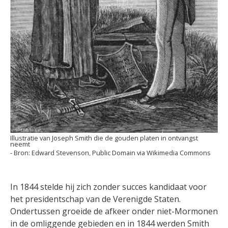
Illustratie van Joseph Smith die de gouden platen in ontvangst
neemt
Edward Stevenson, Public Domain via Wikimedia Commons
In 1844 stelde hij zich zonder succes kandidaat voor
het presidentschap van de Verenigde Staten.
Ondertussen groeide de afkeer onder niet-Mormonen
in de omliggende gebieden en in 1844 werden Smith