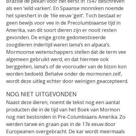
Brazilië de pekari voor het eerst in 1547 beschreven
als een ‘wild varken’. En Spaanse monniken noemde
het spieshert in de 16e eeuw ‘geit’. Toch bestaat er
geen bewijs voor vee in de Precolumbiaanse tijd in
Amerika, van dit soort dieren zijn er nooit resten
gevonden. De enige grote gedomesticeerde
zoogdieren indertijd waren lama’s en alpaca’s.
Mormoonse wetenschappers stellen dat de term vee
algemeen gebruikt werd, en dat hiermee ook
berggeiten, lama’s of de voorouder van de bizon kon
worden bedoeld. Behalve onder de mormonen zelf,
wordt deze uitleg echter door weinigen geaccepteerd.
NOG NIET UITGEVONDEN
Naast deze dieren, noemt de tekst nog een aantal
producten die in de tijd van het Boek van Mormon
nog niet bestonden in Pre-Columbiaans Amerika. Zo
werden tarwe en graan pas in de 17e eeuw door
Europeanen overgebracht. De kar wordt meermaals