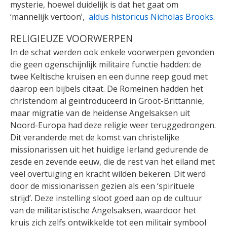
mysterie, hoewel duidelijk is dat het gaat om
‘mannelijk vertoon’,
aldus historicus Nicholas Brooks
.
RELIGIEUZE VOORWERPEN
In de schat werden ook enkele voorwerpen gevonden
die geen ogenschijnlijk militaire functie hadden: de
twee Keltische kruisen en een dunne reep goud met
daarop een bijbels citaat. De Romeinen hadden het
christendom al geïntroduceerd in Groot-Brittannië,
maar migratie van de heidense Angelsaksen uit
Noord-Europa had deze religie weer teruggedrongen.
Dit veranderde met de komst van christelijke
missionarissen uit het huidige Ierland gedurende de
zesde en zevende eeuw, die de rest van het eiland met
veel overtuiging en kracht wilden bekeren. Dit werd
door de missionarissen gezien als een ‘spirituele
strijd’. Deze instelling sloot goed aan op de cultuur
van de militaristische Angelsaksen, waardoor het
kruis zich zelfs ontwikkelde tot een militair symbool