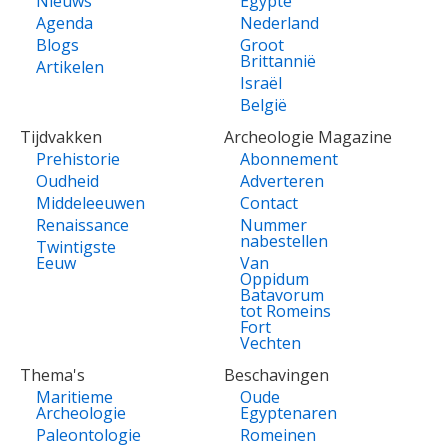
Nieuws
Egypte
Agenda
Nederland
Blogs
Groot
Brittannië
Artikelen
Israël
België
Tijdvakken
Archeologie Magazine
Prehistorie
Abonnement
Oudheid
Adverteren
Middeleeuwen
Contact
Renaissance
Nummer
nabestellen
Twintigste
Eeuw
Van
Oppidum
Batavorum
tot Romeins
Fort
Vechten
Thema's
Beschavingen
Maritieme
Oude
Archeologie
Egyptenaren
Paleontologie
Romeinen