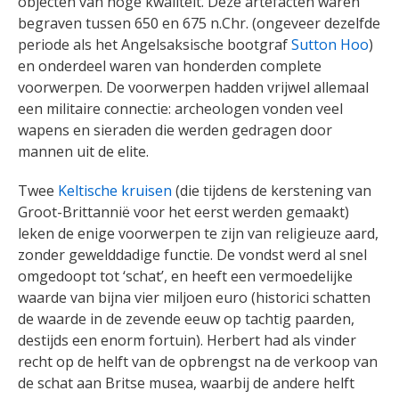
objecten van hoge kwaliteit. Deze artefacten waren
begraven tussen 650 en 675 n.Chr. (ongeveer dezelfde
periode als het Angelsaksische bootgraf
Sutton Hoo
)
en onderdeel waren van honderden complete
voorwerpen. De voorwerpen hadden vrijwel allemaal
een militaire connectie: archeologen vonden veel
wapens en sieraden die werden gedragen door
mannen uit de elite.
Twee
Keltische kruisen
(die tijdens de kerstening van
Groot-Brittannië voor het eerst werden gemaakt)
leken de enige voorwerpen te zijn van religieuze aard,
zonder gewelddadige functie. De vondst werd al snel
omgedoopt tot ‘schat’, en heeft een vermoedelijke
waarde van bijna vier miljoen euro (historici schatten
de waarde in de zevende eeuw op tachtig paarden,
destijds een enorm fortuin). Herbert had als vinder
recht op de helft van de opbrengst na de verkoop van
de schat aan Britse musea, waarbij de andere helft