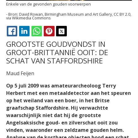
Enkele van de gevonden gouden voorwerpen
David Rowan, Birmingham Museum and Art Gallery, CC BY 2.0,
via Wikimedia Commons
FACEBOOK
LINKEDIN
WHATSAPP
PINTEREST
X
GROOTSTE GOUDVONDST IN
GROOT-BRITTANNIË OOIT: DE
SCHAT VAN STAFFORDSHIRE
Maud Feijen
Op 5 juli 2009 was amateurarcheoloog Terry
Herbert met een metaaldetector aan het speuren
op het weiland van een boer, in het Britse
graafschap Staffordshire. Hij verwachtte
waarschijnlijk niet dat hij de grootste
Angelsaksische goud- en zilverschat ooit zou
vinden, waaronder een zeldzame gouden helm.
Analyse van de kostbare objecten bood een schat