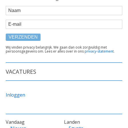
WEBFORM
Naam
E-mail
TEKST
Wij vinden privacy belangrijk. We gaan dan ook zorgvuldig met
persoonsgegevens om. Lees er alles over in ons
privacy-statement
.
ONDER
FORMULIER
VACATURES
Inloggen
VOET
Vandaag
Landen