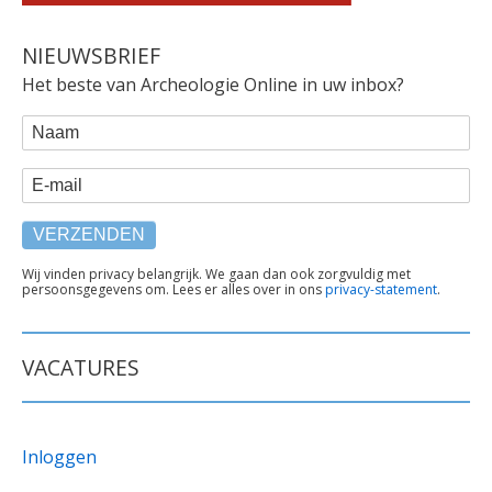
NIEUWSBRIEF
Het beste van Archeologie Online in uw inbox?
WEBFORM
Naam
E-mail
TEKST
Wij vinden privacy belangrijk. We gaan dan ook zorgvuldig met
persoonsgegevens om. Lees er alles over in ons
privacy-statement
.
ONDER
FORMULIER
VACATURES
Inloggen