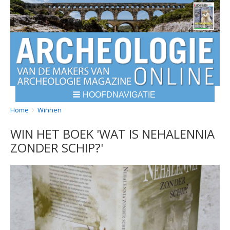
HOOFDNAVIGATIE
BREADCRUMBS
YOU
Home
Winnen
ARE
WIN HET BOEK 'WAT IS NEHALENNIA
HERE:
ZONDER SCHIP?'