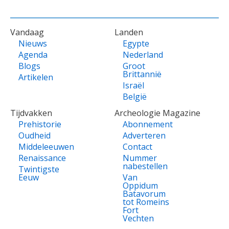
VOET
Vandaag
Landen
Nieuws
Egypte
Agenda
Nederland
Blogs
Groot
Brittannië
Artikelen
Israël
België
Tijdvakken
Archeologie Magazine
Prehistorie
Abonnement
Oudheid
Adverteren
Middeleeuwen
Contact
Renaissance
Nummer
nabestellen
Twintigste
Eeuw
Van
Oppidum
Batavorum
tot Romeins
Fort
Vechten