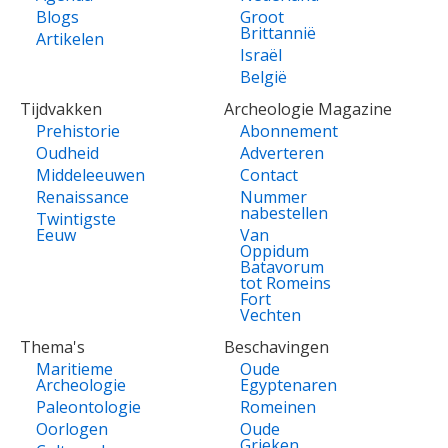
Blogs
Groot
Brittannië
Artikelen
Israël
België
Tijdvakken
Archeologie Magazine
Prehistorie
Abonnement
Oudheid
Adverteren
Middeleeuwen
Contact
Renaissance
Nummer
nabestellen
Twintigste
Eeuw
Van
Oppidum
Batavorum
tot Romeins
Fort
Vechten
Thema's
Beschavingen
Maritieme
Oude
Archeologie
Egyptenaren
Paleontologie
Romeinen
Oorlogen
Oude
Grieken