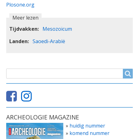
Plosone.org
Meer lezen
Tijdvakken
Mesozoïcum
Landen
Saoedi-Arabië
ZOEKVELD
Search
ARCHEOLOGIE MAGAZINE
»
huidig nummer
»
komend nummer