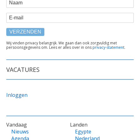
WEBFORM
Naam
E-mail
TEKST
Wij vinden privacy belangrijk. We gaan dan ook zorgvuldig met
persoonsgegevens om. Lees er alles over in ons
privacy-statement
.
ONDER
FORMULIER
VACATURES
Inloggen
VOET
Vandaag
Landen
Nieuws
Egypte
Agenda
Nederland