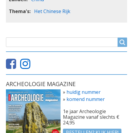
Thema's
Het Chinese Rijk
ZOEKVELD
Search
ARCHEOLOGIE MAGAZINE
»
huidig nummer
»
komend nummer
1e jaar Archeologie
Magazine vanaf slechts €
24,95
BESTELLEN? KLIK HIER!