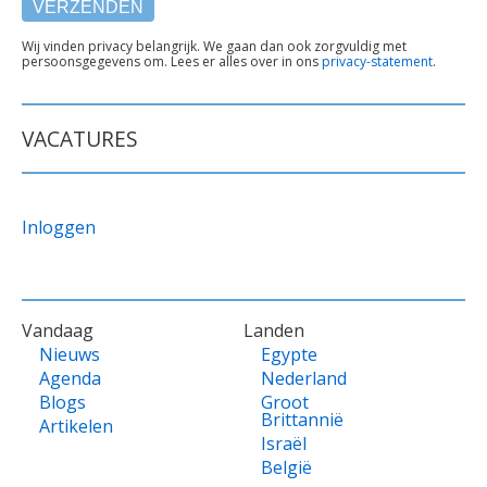
TEKST
Wij vinden privacy belangrijk. We gaan dan ook zorgvuldig met
persoonsgegevens om. Lees er alles over in ons
privacy-statement
.
ONDER
FORMULIER
VACATURES
Inloggen
VOET
Vandaag
Landen
Nieuws
Egypte
Agenda
Nederland
Blogs
Groot
Brittannië
Artikelen
Israël
België