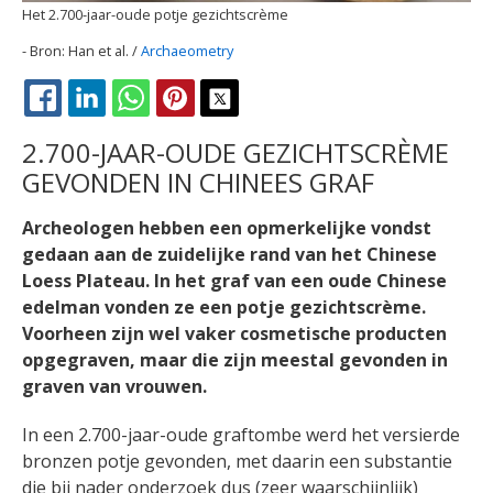
Het 2.700-jaar-oude potje gezichtscrème
Han et al. /
Archaeometry
FACEBOOK
LINKEDIN
WHATSAPP
PINTEREST
X
2.700-JAAR-OUDE GEZICHTSCRÈME
GEVONDEN IN CHINEES GRAF
Archeologen hebben een opmerkelijke vondst
gedaan aan de zuidelijke rand van het Chinese
Loess Plateau. In het graf van een oude Chinese
edelman vonden ze een potje gezichtscrème.
Voorheen zijn wel vaker cosmetische producten
opgegraven, maar die zijn meestal gevonden in
graven van vrouwen.
In een 2.700-jaar-oude graftombe werd het versierde
bronzen potje gevonden, met daarin een substantie
die bij nader onderzoek dus (zeer waarschijnlijk)