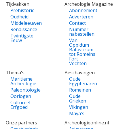
Tijdvakken
Archeologie Magazine
Prehistorie
Abonnement
Oudheid
Adverteren
Middeleeuwen
Contact
Renaissance
Nummer
nabestellen
Twintigste
Eeuw
Van
Oppidum
Batavorum
tot Romeins
Fort
Vechten
Thema's
Beschavingen
Maritieme
Oude
Archeologie
Egyptenaren
Paleontologie
Romeinen
Oorlogen
Oude
Grieken
Cultureel
Erfgoed
Vikingen
Maya's
Onze partners
Archeologieonline.nl
Geschiedenis
Adverteren