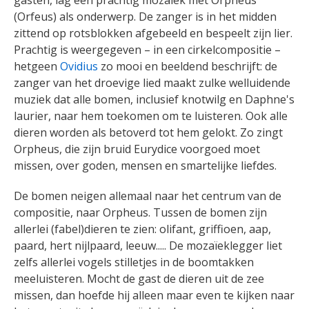
(Orfeus) als onderwerp.
De zanger is in het midden
zittend op rotsblokken afgebeeld en bespeelt zijn lier.
Prachtig is weergegeven – in een cirkelcompositie –
hetgeen
Ovidius
zo mooi en beeldend beschrijft: de
zanger van het droevige lied maakt zulke welluidende
muziek dat alle bomen, inclusief knotwilg en Daphne's
laurier, naar hem toekomen om te luisteren. Ook alle
dieren worden als betoverd tot hem gelokt. Zo zingt
Orpheus, die zijn bruid Eurydice voorgoed moet
missen, over goden, mensen en smartelijke liefdes.
De bomen neigen allemaal naar het centrum van de
compositie, naar Orpheus. Tussen de bomen zijn
allerlei (fabel)dieren te zien: olifant, griffioen, aap,
paard, hert nijlpaard, leeuw.....
De mozaïeklegger liet
zelfs allerlei vogels stilletjes in de boomtakken
meeluisteren. Mocht de gast de dieren uit de zee
missen, dan hoefde hij alleen maar even te kijken naar