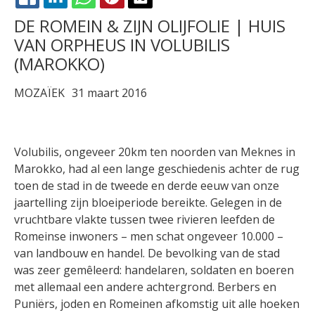
FACEBOOK
LINKEDIN
WHATSAPP
PINTEREST
X
DE ROMEIN & ZIJN OLIJFOLIE | HUIS
VAN ORPHEUS IN VOLUBILIS
(MAROKKO)
MOZAÏEK
31 maart 2016
Volubilis, ongeveer 20km ten noorden van Meknes in
Marokko, had al een lange geschiedenis achter de rug
toen de stad in de tweede en derde eeuw van onze
jaartelling zijn bloeiperiode bereikte. Gelegen in de
vruchtbare vlakte tussen twee rivieren leefden de
Romeinse inwoners – men schat ongeveer 10.000 –
van landbouw en handel. De bevolking van de stad
was zeer gemêleerd: handelaren, soldaten en boeren
met allemaal een andere achtergrond. Berbers en
Puniërs, joden en Romeinen afkomstig uit alle hoeken