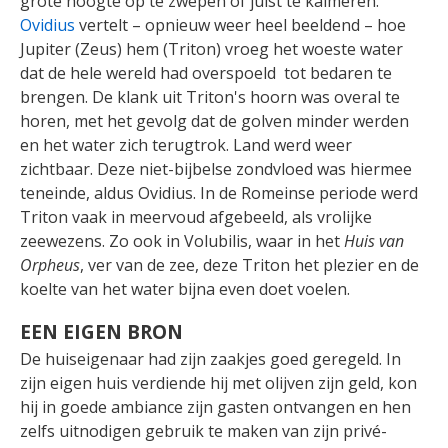
grote hoogte op te zwepen of juist te kalmeren.
Ovidius
vertelt – opnieuw weer heel beeldend – hoe
Jupiter (Zeus) hem (Triton) vroeg het woeste water
dat de hele wereld had overspoeld tot bedaren te
brengen. De klank uit Triton's hoorn was overal te
horen, met het gevolg dat de golven minder werden
en het water zich terugtrok. Land werd weer
zichtbaar. Deze niet-bijbelse zondvloed was hiermee
teneinde, aldus Ovidius. In de Romeinse periode werd
Triton vaak in meervoud afgebeeld, als vrolijke
zeewezens. Zo ook in Volubilis, waar in het
Huis van
Orpheus
, ver van de zee, deze Triton het plezier en de
koelte van het water bijna even doet voelen.
EEN EIGEN BRON
De huiseigenaar had zijn zaakjes goed geregeld. In
zijn eigen huis verdiende hij met olijven zijn geld, kon
hij in goede ambiance zijn gasten ontvangen en hen
zelfs uitnodigen gebruik te maken van zijn privé-