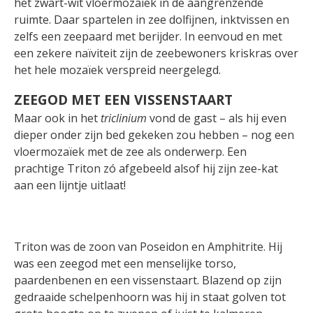
het zwart-wit vloermozaïek in de aangrenzende
ruimte. Daar spartelen in zee dolfijnen, inktvissen en
zelfs een zeepaard met berijder. In eenvoud en met
een zekere naïviteit zijn de zeebewoners kriskras over
het hele mozaïek verspreid neergelegd.
ZEEGOD MET EEN VISSENSTAART
Maar ook in het
triclinium
vond de gast – als hij even
dieper onder zijn bed gekeken zou hebben – nog een
vloermozaïek met de zee als onderwerp. Een
prachtige Triton zó afgebeeld alsof hij zijn zee-kat
aan een lijntje uitlaat!
Triton was de zoon van Poseidon en Amphitrite. Hij
was een zeegod met een menselijke torso,
paardenbenen en een vissenstaart. Blazend op zijn
gedraaide schelpenhoorn was hij in staat golven tot