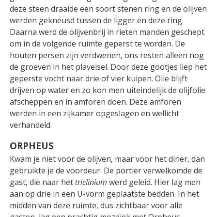
deze steen draaide een soort stenen ring en de olijven
werden gekneusd tussen de ligger en deze ring.
Daarna werd de olijvenbrij in rieten manden geschept
om in de volgende ruimte geperst te worden. De
houten persen zijn verdwenen, ons resten alleen nog
de groeven in het plaveisel.
Door deze gootjes liep het
geperste vocht naar drie of vier kuipen. Olie blijft
drijven op water en zo kon men uiteindelijk de olijfolie
afscheppen en in amforen doen. Deze amforen
werden in een zijkamer opgeslagen en wellicht
verhandeld.
ORPHEUS
Kwam je niet voor de olijven, maar voor het diner, dan
gebruikte je de voordeur. De portier verwelkomde de
gast, die naar het
triclinium
werd geleid. Hier lag men
aan op drie in een U-vorm geplaatste bedden. In het
midden van deze ruimte, dus zichtbaar voor alle
gasten, lag een prachtig mozaïek met Orpheus