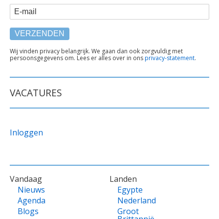
E-mail
TEKST
Wij vinden privacy belangrijk. We gaan dan ook zorgvuldig met
persoonsgegevens om. Lees er alles over in ons
privacy-statement
.
ONDER
FORMULIER
VACATURES
Inloggen
VOET
Vandaag
Landen
Nieuws
Egypte
Agenda
Nederland
Blogs
Groot
Brittannië