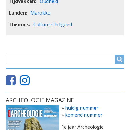
Tijdvakken
Oudheid
Landen
Marokko
Thema's
Cultureel Erfgoed
ZOEKVELD
Search
ARCHEOLOGIE MAGAZINE
»
huidig nummer
»
komend nummer
1e jaar Archeologie