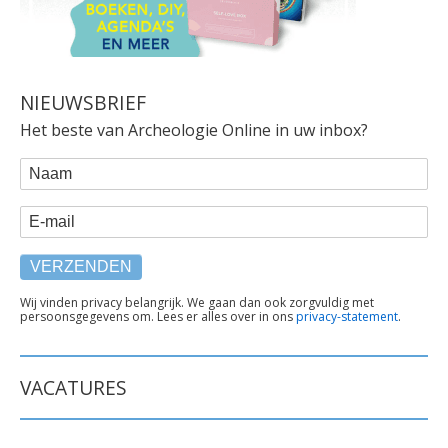
NIEUWSBRIEF
Het beste van Archeologie Online in uw inbox?
WEBFORM
Naam
E-mail
TEKST
Wij vinden privacy belangrijk. We gaan dan ook zorgvuldig met
persoonsgegevens om. Lees er alles over in ons
privacy-statement
.
ONDER
FORMULIER
VACATURES