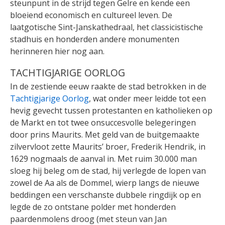
steunpunt in de strijd tegen Gelre en kende een
bloeiend economisch en cultureel leven. De
laatgotische Sint-Janskathedraal, het classicistische
stadhuis en honderden andere monumenten
herinneren hier nog aan.
TACHTIGJARIGE OORLOG
In de zestiende eeuw raakte de stad betrokken in de
Tachtigjarige Oorlog
, wat onder meer leidde tot een
hevig gevecht tussen protestanten en katholieken op
de Markt en tot twee onsuccesvolle belegeringen
door prins Maurits. Met geld van de buitgemaakte
zilvervloot zette Maurits’ broer, Frederik Hendrik, in
1629 nogmaals de aanval in. Met ruim 30.000 man
sloeg hij beleg om de stad, hij verlegde de lopen van
zowel de Aa als de Dommel, wierp langs de nieuwe
beddingen een verschanste dubbele ringdijk op en
legde de zo ontstane polder met honderden
paardenmolens droog (met steun van Jan