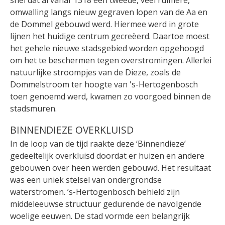
snel dat al vanaf 1318 een tweede, veel ruimere,
omwalling langs nieuw gegraven lopen van de Aa en
de Dommel gebouwd werd. Hiermee werd in grote
lijnen het huidige centrum gecreëerd. Daartoe moest
het gehele nieuwe stadsgebied worden opgehoogd
om het te beschermen tegen overstromingen. Allerlei
natuurlijke stroompjes van de Dieze, zoals de
Dommelstroom ter hoogte van 's-Hertogenbosch
toen genoemd werd, kwamen zo voorgoed binnen de
stadsmuren.
BINNENDIEZE OVERKLUISD
In de loop van de tijd raakte deze ‘Binnendieze’
gedeeltelijk overkluisd doordat er huizen en andere
gebouwen over heen werden gebouwd. Het resultaat
was een uniek stelsel van ondergrondse
waterstromen. ’s-Hertogenbosch behield zijn
middeleeuwse structuur gedurende de navolgende
woelige eeuwen. De stad vormde een belangrijk