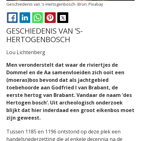
Geschiedenis van 's-Hertogenbosch
Pixabay
FACEBOOK
LINKEDIN
WHATSAPP
PINTEREST
X
GESCHIEDENIS VAN ’S-
HERTOGENBOSCH
Lou Lichtenberg
Men veronderstelt dat waar de riviertjes de
Dommel en de Aa samenvloeiden zich ooit een
(moeras)bos bevond dat als jachtgebied
toebehoorde aan Godfried I van Brabant, de
eerste hertog van Brabant. Vandaar de naam ‘des
Hertogen bosch’. Uit archeologisch onderzoek
blijkt dat hier inderdaad een groot eikenbos moet
zijn geweest.
Tussen 1185 en 1196 ontstond op deze plek een
handelsnederzetting die al enkele decennia na de