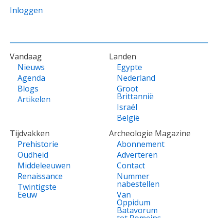
Inloggen
VOET
Vandaag
Landen
Nieuws
Egypte
Agenda
Nederland
Blogs
Groot
Brittannië
Artikelen
Israël
België
Tijdvakken
Archeologie Magazine
Prehistorie
Abonnement
Oudheid
Adverteren
Middeleeuwen
Contact
Renaissance
Nummer
nabestellen
Twintigste
Eeuw
Van
Oppidum
Batavorum
tot Romeins